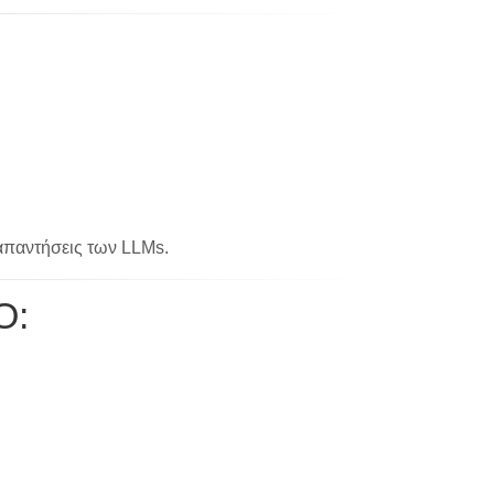
 απαντήσεις των LLMs.
O: