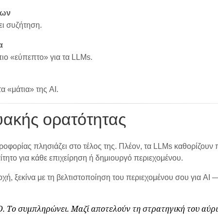
εων
ει συζήτηση.
α
πιο «εύπεπτο» για τα LLMs.
α «μάτια» της AI.
τυακής ορατότητας
οφορίας πλησιάζει στο τέλος της. Πλέον, τα LLMs καθορίζουν 
τητο για κάθε επιχείρηση ή δημιουργό περιεχομένου.
οχή, ξεκίνα με τη βελτιστοποίηση του περιεχομένου σου για AI 
. Το συμπληρώνει. Μαζί αποτελούν τη στρατηγική του αύρι