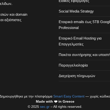
Ειδικές εφαρμογές
ελίδων.
Social Media Strategy
σιών και domain
ι αξιόπιστες
Εταιρικά emails έως 5ΤΒ Googl
Professional
Εταιρικό Εmail Hosting για
Επαγγελματίες
Πακέτα συντήρησης και υποστή
Παραγγελιοληψία
Διαχείριση πληρωμών
Δημιουργήθηκε με την πλατφόρμα
Smart Easy Content
— χωρίς κώδικ
Made with ❤️ in Greece
© 2025
sec.gr
– All rights reserved.