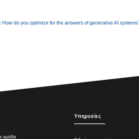
 How do you optimize for the answers of generative AI systems
Υπηρεσίες
ια ομάδα